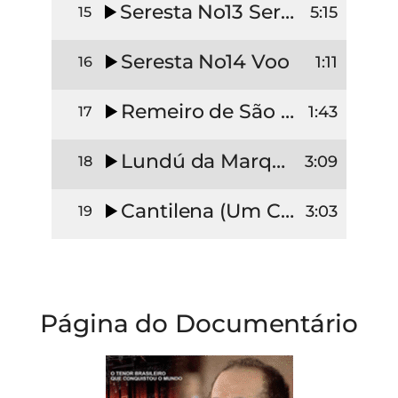
Seresta No13 Serenata
5:15
15
Seresta No14 Voo
1:11
16
Remeiro de São Francisco
1:43
17
Lundú da Marquesa de Santos
3:09
18
Cantilena (Um Canto que Saiu das Senzalas)
3:03
19
Página do Documentário