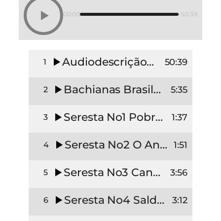
00:00
-50:39
Audiodescrição_DicosMosaico_AldoBaldin2
50:39
1
Bachianas Brasileira N5 (Cantilena)
5:35
2
Seresta No1 Pobre Cega
1:37
3
Seresta No2 O Anjo da Guarda
1:51
4
Seresta No3 Canção da Folha Morta
3:56
5
Seresta No4 Saldades da Minha Vida
3:12
6