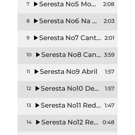
Seresta No5 Modinha
2:08
7
Seresta No6 Na Paz do Outono
2:03
8
Seresta No7 Cantiga do Viúvo
2:01
9
Seresta No8 Canção do Carreiro
3:59
10
Seresta No9 Abril
1:57
11
Seresta No10 Desejo
1:57
12
Seresta No11 Redondilha
1:47
13
Seresta No12 Realejo
0:48
14