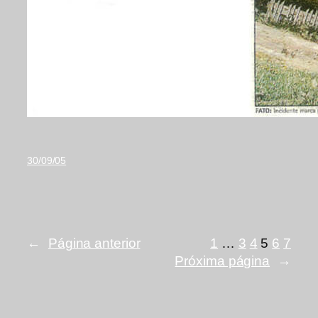
30/09/05
←
Página anterior
1
…
3
4
5
6
7
Próxima página
→