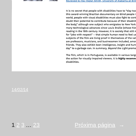
14/02/14
1
2
3
…
23
Próxima página
→