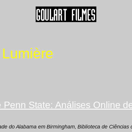
a Lumière
e Penn State: Análises Online d
ade do Alabama em Birmingham, Biblioteca de Ciências d