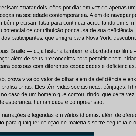
ecisam “matar dois leões por dia” em vez de apenas um,
s cegas na sociedade contemporânea. Além de navegar 
 também precisam lutar para continuar acreditando em s
tencial de contribuição por causa de sua deficiência. T
 dos participantes, que emigra para Nova York, descubra
s Braille — cuja história também é abordada no filme — c
nçar além de seus preconceitos para permitir oportunida
para pessoas com diferentes capacidades e deficiências.
 só, prova viva do valor de olhar além da deficiência e e
 profissionais. Eles têm vidas sociais ricas, cônjuges,
o no caso de um homem que contou, rindo, que certa vez 
e esperança, humanidade e compreensão.
m narrações e legendas em vários idiomas, além de ofer
do
para qualquer coleção de materiais sobre cegueira e ou