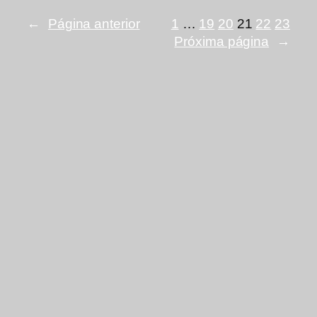
←
Página anterior
1
…
19
20
21
22
23
Próxima página
→