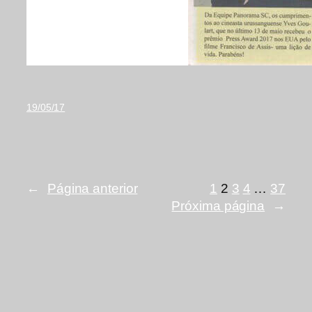
19/05/17
←
Página anterior
1
2
3
4
…
37
Próxima página
→