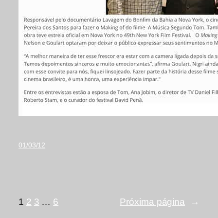
01/03/12
1
2
3
…
6
Próxima página
→