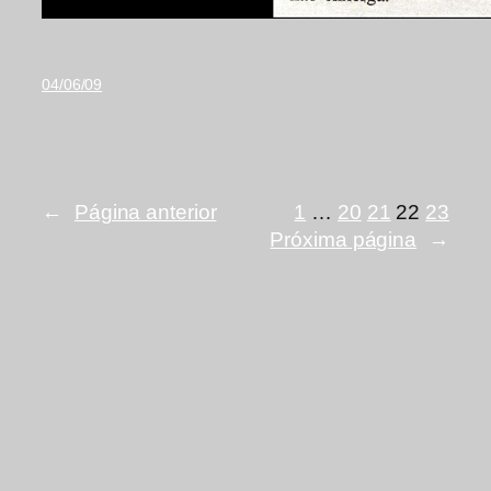
04/06/09
←
Página anterior
1
…
20
21
22
23
Próxima página
→