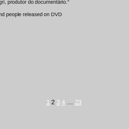
gri, produtor do documentário."
1
2
3
4
…
23