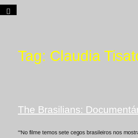
Tag:
Claudia Tisat
The Brasilians: Documentá
"'No filme temos sete cegos brasileiros nos mo