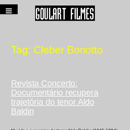
Tag:
Cleber Bonotto
Revista Concerto:
Documentário recupera
trajetória do tenor Aldo
Baldin