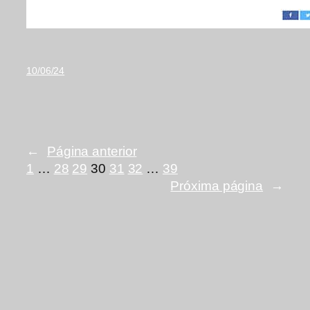
10/06/24
←
Página anterior
1
…
28
29
30
31
32
…
39
Próxima página
→