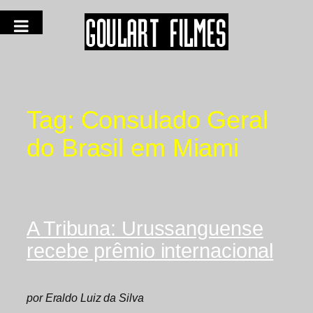
Tag:
Consulado Geral
do Brasil em Miami
A Tribuna: Urussanguense
recebe prêmio internacional
por Eraldo Luiz da Silva