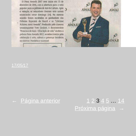
17/05/17
←
Página anterior
1
2
3
4
5
…
14
Próxima página
→