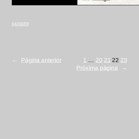
04/06/09
←
Página anterior
1
…
20
21
22
23
Próxima página
→