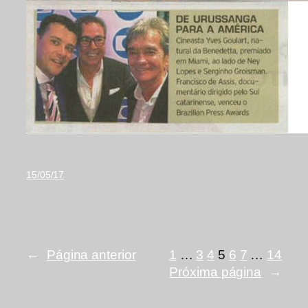
15/05/17
←
Página anterior
1
…
3
4
5
6
7
…
14
Próxima página
→