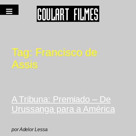
Tag:
Francisco de
Assis
A Tribuna: Premiado – De
Urussanga para a América
por Adelor Lessa