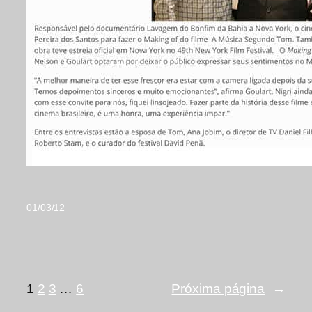
01/03/12
1
2
3
…
6
Próxima página
→