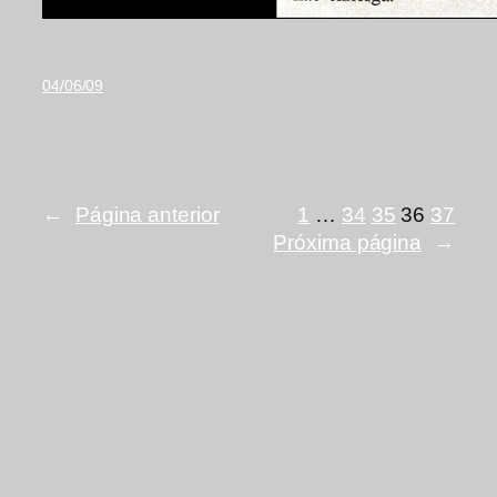
04/06/09
←
Página anterior
1
…
34
35
36
37
Próxima página
→