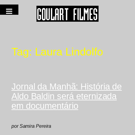
Tag:
Laura Lindolfo
Jornal da Manhã: História de
Aldo Baldin será eternizada
em documentário
por Samira Pereira