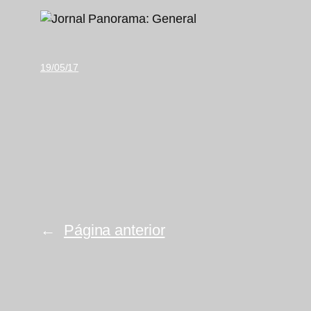
19/05/17
←
Página anterior