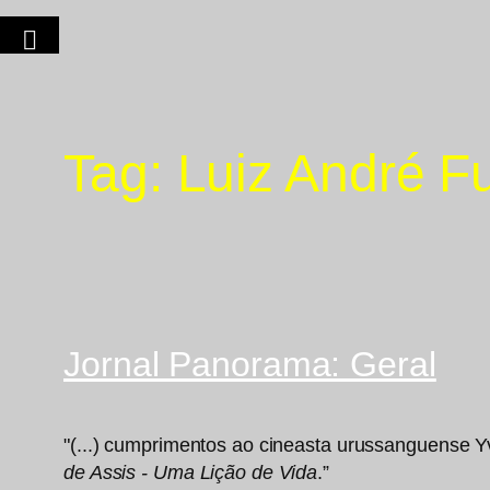
Tag:
Luiz André Fu
Jornal Panorama: Geral
"(...) cumprimentos ao cineasta urussanguense 
de Assis - Uma Lição de Vida
.”