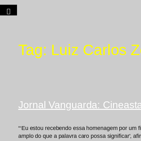
Tag:
Luiz Carlos 
Jornal Vanguarda: Cineas
“‘Eu estou recebendo essa homenagem por um film
amplo do que a palavra caro possa significar', afi