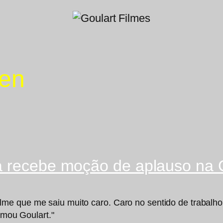
Zen
ta recebe moção de aplauso na
e que me saiu muito caro. Caro no sentido de trabalho, 
rmou Goulart."