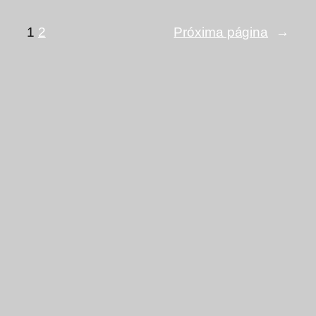
1
2
Próxima página
→