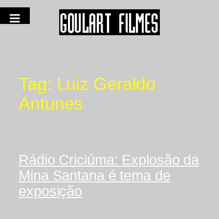
Tag:
Luiz Geraldo
Antunes
Rádio Criciúma: Explosão da
Mina Santana é tema de
exposição