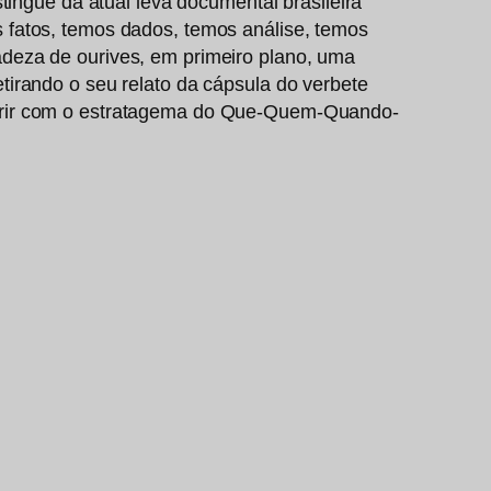
tingue da atual leva documental brasileira
 fatos, temos dados, temos análise, temos
adeza de ourives, em primeiro plano, uma
tirando o seu relato da cápsula do verbete
mprir com o estratagema do Que-Quem-Quando-