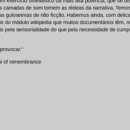
 exercício sinestésico da mais alta potência, que se dis
 as camadas de som tomem as rédeas da narrativa. Temos
das guloseimas de não ficção. Habemus ainda, com delic
de do módulo wikipedia que muitos documentários têm, re
ais pela sensorialidade do que pela necessidade de cu
provocar.”