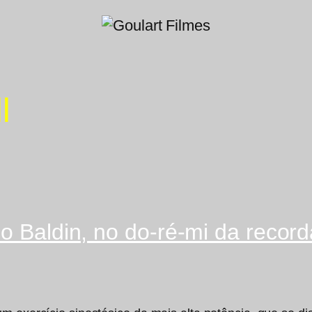
l
do Baldin, no do-ré-mi da recor