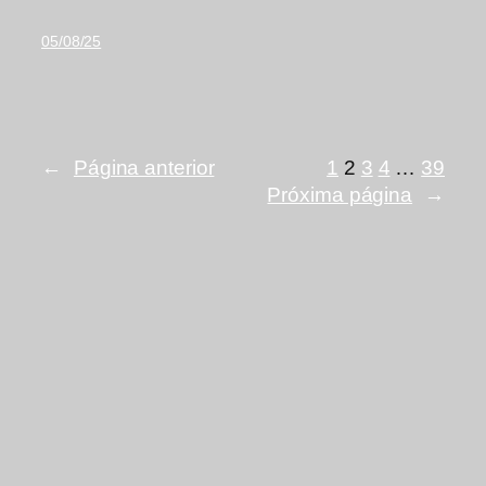
05/08/25
←
Página anterior
1
2
3
4
…
39
Próxima página
→