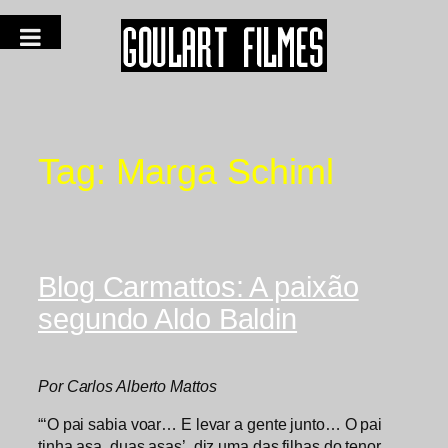
Tag:
Marga Schiml
Blog Carmattos: A paixão
segundo Aldo Baldin
Por Carlos Alberto Mattos
“‘O pai sabia voar… E levar a gente junto… O pai
tinha asa, duas asas’, diz uma das filhas do tenor