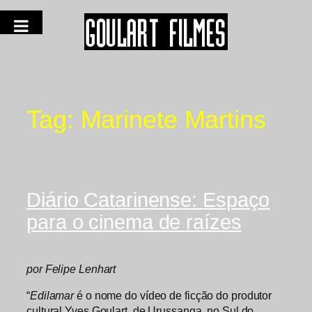
Tag:
Marinete Martins
Diário Catarinense: Espaço
para o cinema de raízes
por Felipe Lenhart
“
Edilamar
é o nome do vídeo de ficção do produtor
cultural Yves Goulart, de Urussanga, no Sul do