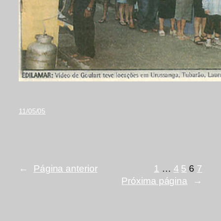
11/05/05
←
Página anterior
1
…
4
5
6
7
Próxima página
→