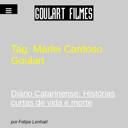
Tag:
Marlei Cardoso
Goulart
Diário Catarinense: Histórias
curtas de vida e morte
por Felipe Lenhart