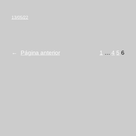
13/05/22
←
Página anterior
1
…
4
5
6