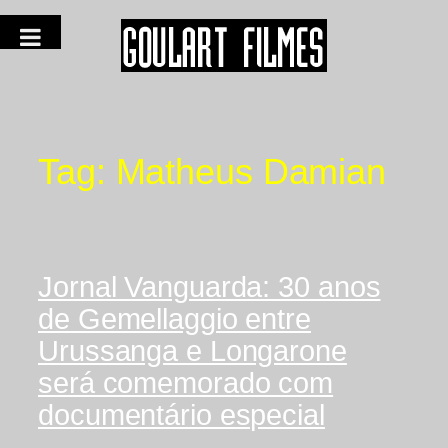
Tag:
Matheus Damian
Jornal Vanguarda: 30 anos
de Gemellaggio entre
Urussanga e Longarone
será comemorado com
documentário especial