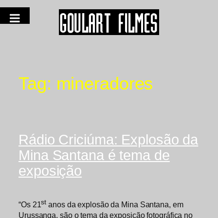
Tag:
mineradores
Rádio Criciúma: Explosão da
Mina Santana é tema de
exposição
st
“Os 21
anos da explosão da Mina Santana, em
Urussanga, são o tema da exposição fotográfica no