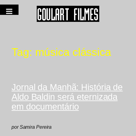
Tag:
música clássica
Jornal da Manhã: História de
Aldo Baldin será eternizada
em documentário
por Samira Pereira