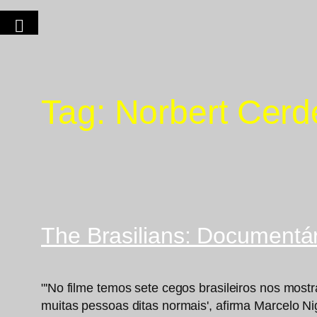
Tag:
Norbert Cerd
The Brasilians: Documentá
"'No filme temos sete cegos brasileiros nos mo
muitas pessoas ditas normais', afirma Marcelo Ni