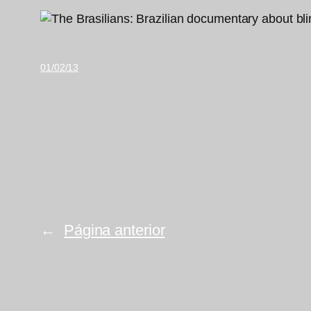
01/02/13
←
Página anterior