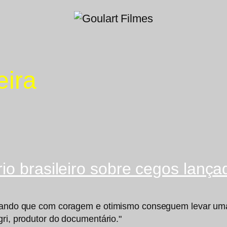
eira
rio brasileiro sobre cegos lan
strando que com coragem e otimismo conseguem levar um
gri, produtor do documentário."