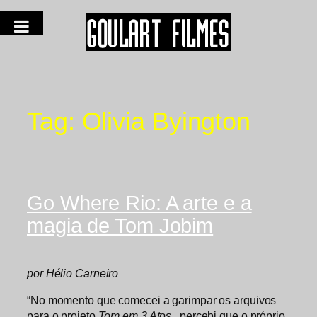
Tag:
Olivia Byington
Go Where Rio: A arte e a
magia de Tom Jobim
por Hélio Carneiro
“No momento que comecei a garimpar os arquivos
para o projeto
Tom em 3 Atos
, percebi que o próprio