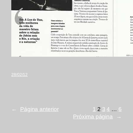
28/02/12
←
Página anterior
1
2
3
4
…
6
Próxima página
→