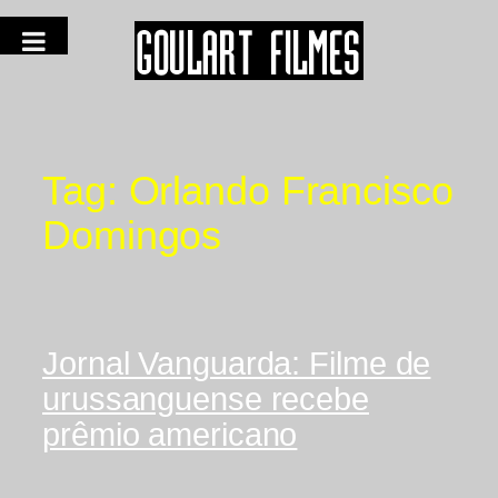
Tag:
Orlando Francisco
Domingos
Jornal Vanguarda: Filme de
urussanguense recebe
prêmio americano