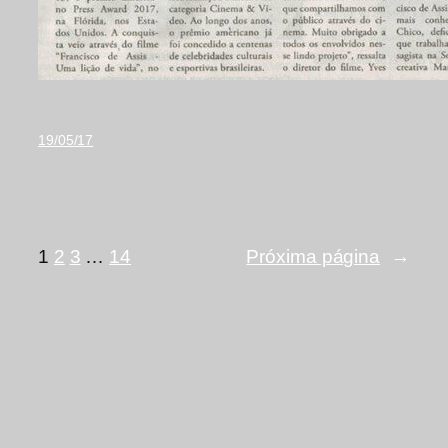
19/05/17
1
2
3
…
14
Próxima página
→