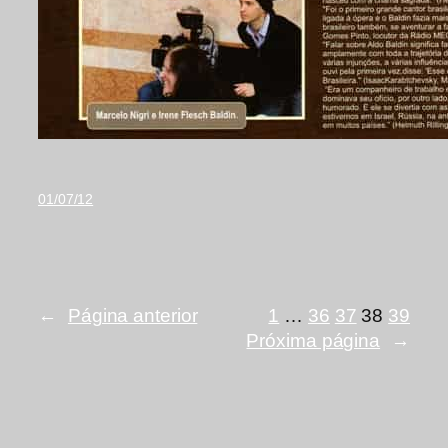
01/07/12
←
Página anterior
1
…
36
37
38
39
Próxima página
→