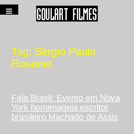
Tag:
Sérgio Paulo
Rouanet
Fala Brasil: Evento em Nova
York homenageia escritor
brasileiro Machado de Assis