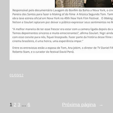
01/03/12
1
2
3
…
6
Próxima página
→