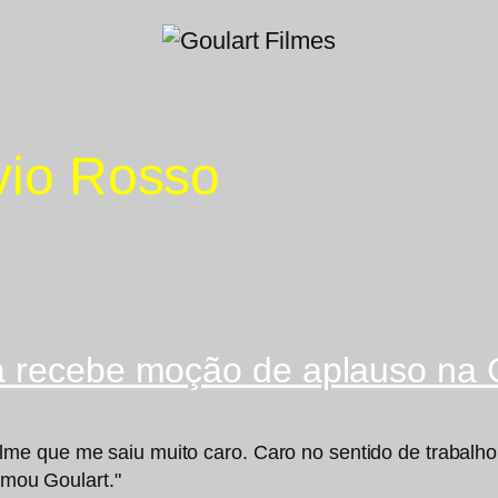
́vio Rosso
ta recebe moção de aplauso na
e que me saiu muito caro. Caro no sentido de trabalho, 
rmou Goulart."