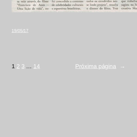
19/05/17
1
2
3
…
14
Próxima página
→