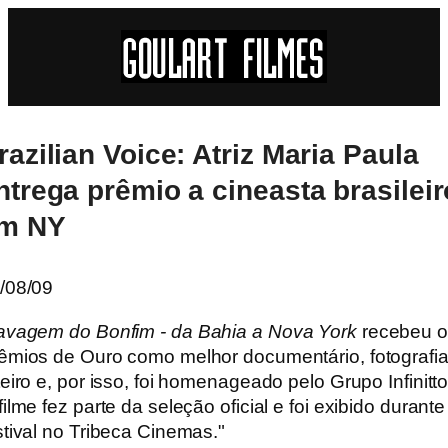
razilian Voice: Atriz Maria Paula
ntrega prêmio a cineasta brasileir
m NY
/08/09
avagem do Bonfim - da Bahia a Nova York
recebeu o
êmios de Ouro como melhor documentário, fotografia
teiro e, por isso, foi homenageado pelo Grupo Infinitto
filme fez parte da seleção oficial e foi exibido durante
stival no Tribeca Cinemas."