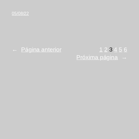
05/08/22
←
Página anterior
1
2
3
4
5
6
Próxima página
→