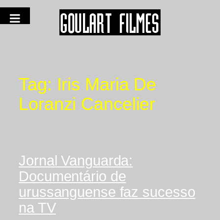
Tag:
Iris Maria De
Loranzi Cancelier
Jornal Vanguarda:
Documentário de
urussanguense faz sucesso
na TV